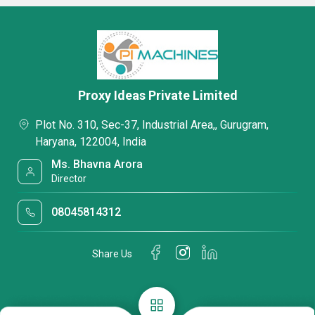
Proxy Ideas Private Limited
Plot No. 310, Sec-37, Industrial Area,, Gurugram,
Haryana, 122004, India
Ms. Bhavna Arora
Director
08045814312
Share Us