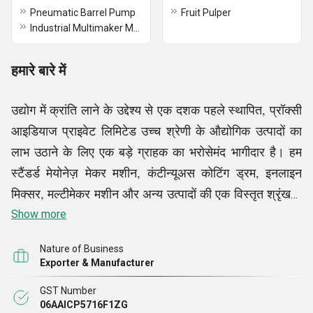
Pneumatic Barrel Pump
Fruit Pulper
Industrial Multimaker Machine
हमारे बारे में
उद्योग में क्रांति लाने के उद्देश्य से एक दशक पहले स्थापित, प्रॉक्सी
आइडियाज प्राइवेट लिमिटेड उच्च श्रेणी के औद्योगिक उत्पादों का
लाभ उठाने के लिए एक बड़े ग्राहक का भरोसेमंद भागीदार है। हम
स्टैंडर्ड मेयोनेज़ मेकर मशीन, कंटीन्यूअस कोटिंग ड्रम, इनलाइन
मिक्सर, मल्टीमेकर मशीन और अन्य उत्पादों की एक विस्तृत श्रृंखला
के विशेषज्ञ हैं। गुणवत्ता में बेहतरीन के रूप में परिभाषित, हमारे सभी
Show more
उत्पाद लागत-योग्य हैं। उपरोक्त उत्पादों के निर्माण के लिए हमारा
Nature of Business
व्यापक दृष्टिकोण हमें अपने ग्राहकों को प्रभावित करने और उनके
Exporter & Manufacturer
साथ दीर्घकालिक संबंध बनाने में मदद करता है।
GST Number
06AAICP5716F1ZG