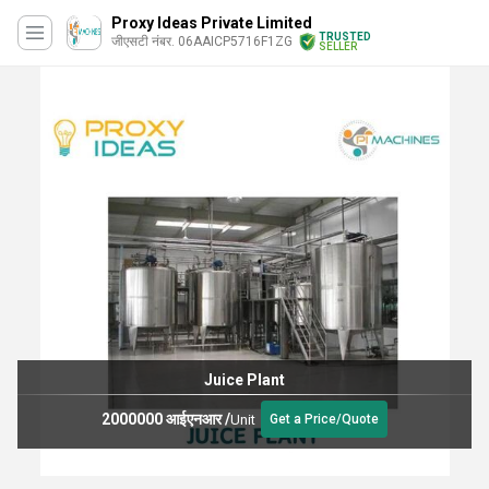
Proxy Ideas Private Limited
TRUSTED
जीएसटी नंबर. 06AAICP5716F1ZG
SELLER
Juice Plant
2000000 आईएनआर
/
Unit
Get a Price/Quote