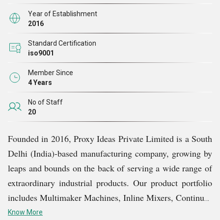
आज, हमारे परिवार में 1,000 से अधिक ग्राहक हैं जो देश के विभिन्न
Year of Establishment
क्षेत्रों में रहते हैं। हर गुजरते साल के साथ, संख्या बढ़ रही है, और
2016
हम विश्वसनीय और उल्लेखनीय निर्माताओं और आपूर्तिकर्ताओं के रूप
Standard Certification
में देशव्यापी ख्याति प्राप्त कर रहे हैं। भविष्य में, हम अपनी सभी
iso9001
सेवाओं और उत्पादों में विश्वसनीयता और गुणवत्ता के इष्टतम मानकों
Member Since
को बनाए रखने के लिए प्रतिबद्ध हैं, जो हमारे ग्राहकों को उनके
4 Years
निवेश के लिए सर्वोत्तम मूल्य प्रदान करते हैं।
No of Staff
20
Founded in 2016, Proxy Ideas Private Limited is a South
Delhi (India)-based manufacturing company, growing by
leaps and bounds on the back of serving a wide range of
extraordinary industrial products. Our product portfolio
includes Multimaker Machines, Inline Mixers, Continuos
Coating Drums, Standard Mayonnaise Maker Machines,
Know More