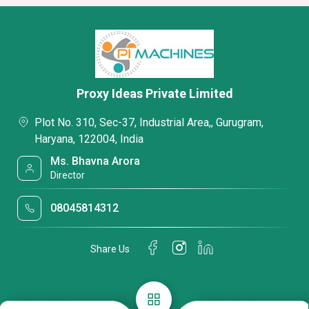
Proxy Ideas Private Limited
Plot No. 310, Sec-37, Industrial Area,, Gurugram,
Haryana, 122004, India
Ms. Bhavna Arora
Director
08045814312
Share Us