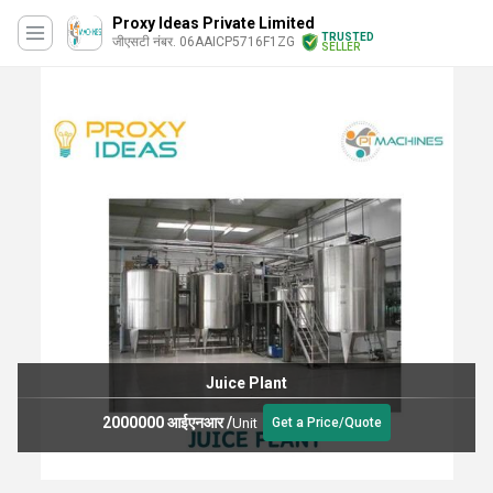
Proxy Ideas Private Limited
TRUSTED
जीएसटी नंबर. 06AAICP5716F1ZG
SELLER
Juice Plant
2000000 आईएनआर
/
Unit
Get a Price/Quote