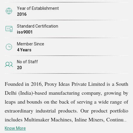
आज, हमारे परिवार में 1,000 से अधिक ग्राहक हैं जो देश के विभिन्न
Year of Establishment
क्षेत्रों में रहते हैं। हर गुजरते साल के साथ, संख्या बढ़ रही है, और
2016
हम विश्वसनीय और उल्लेखनीय निर्माताओं और आपूर्तिकर्ताओं के रूप
Standard Certification
में देशव्यापी ख्याति प्राप्त कर रहे हैं। भविष्य में, हम अपनी सभी
iso9001
सेवाओं और उत्पादों में विश्वसनीयता और गुणवत्ता के इष्टतम मानकों
Member Since
को बनाए रखने के लिए प्रतिबद्ध हैं, जो हमारे ग्राहकों को उनके
4 Years
निवेश के लिए सर्वोत्तम मूल्य प्रदान करते हैं।
No of Staff
20
Founded in 2016, Proxy Ideas Private Limited is a South
Delhi (India)-based manufacturing company, growing by
leaps and bounds on the back of serving a wide range of
extraordinary industrial products. Our product portfolio
includes Multimaker Machines, Inline Mixers, Continuos
Coating Drums, Standard Mayonnaise Maker Machines,
Know More