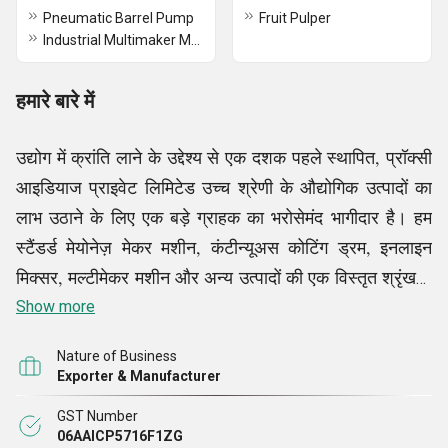
Pneumatic Barrel Pump
Fruit Pulper
Industrial Multimaker Machine
हमारे बारे में
उद्योग में क्रांति लाने के उद्देश्य से एक दशक पहले स्थापित, प्रॉक्सी
आइडियाज प्राइवेट लिमिटेड उच्च श्रेणी के औद्योगिक उत्पादों का
लाभ उठाने के लिए एक बड़े ग्राहक का भरोसेमंद भागीदार है। हम
स्टैंडर्ड मेयोनेज़ मेकर मशीन, कंटीन्यूअस कोटिंग ड्रम, इनलाइन
मिक्सर, मल्टीमेकर मशीन और अन्य उत्पादों की एक विस्तृत श्रृंखला
के विशेषज्ञ हैं। गुणवत्ता में बेहतरीन के रूप में परिभाषित, हमारे सभी
Show more
उत्पाद लागत-योग्य हैं। उपरोक्त उत्पादों के निर्माण के लिए हमारा
Nature of Business
व्यापक दृष्टिकोण हमें अपने ग्राहकों को प्रभावित करने और उनके
Exporter & Manufacturer
साथ दीर्घकालिक संबंध बनाने में मदद करता है।
GST Number
06AAICP5716F1ZG